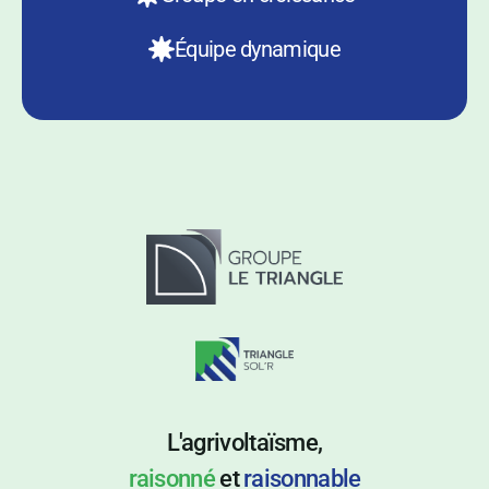
Équipe dynamique
L'agrivoltaïsme,
raisonné
et
raisonnable