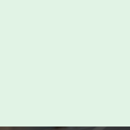
Chez
Triangle Sol'R
, nous défendons
une vision éthique et responsable de
l'agrivoltaïsme, guidée par notre slogan
au sujet de notre vision du
photovoltaïque au sol :
"Raisonné et
raisonnable"
.