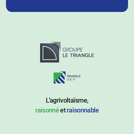
L'agrivoltaïsme,
raisonné
et
raisonnable