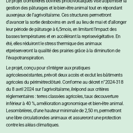
Le projet d’ombrières bovines photovoltaïques vise àoptimiser la
gestion des pâturages et le bien-être animal tout en répondant
auxenjeux de l’agrivoltaïsme. Ces structures permettront
d’avancer la sortie desbovins en avril au lieu de mai et d’allonger
leur période de pâturage à 6,5mois, en limitant l’impact des
basses températures et en accélérant la reprisevégétative. En
été, elles réduiront le stress thermique des animaux
etpréserveront la qualité des prairies grâce à la diminution de
l’évapotranspiration.
Le projet, conçu pour s’intégrer aux pratiques
agricolesexistantes, prévoit deux accès et exclut les bâtiments
agricoles du périmètreclôturé. Conforme au décret n°2024-318
du 8 avril 2024 sur l’agrivoltaïsme, ilrépond aux critères
réglementaires : terres classées agricoles, taux decouverture
inférieur à 40 %, amélioration agronomique et bien-être animal.
Lesombrières, d’une hauteur minimale de 2,50 m, permettront
une libre circulationdes animaux et assureront une protection
contre les aléas climatiques.