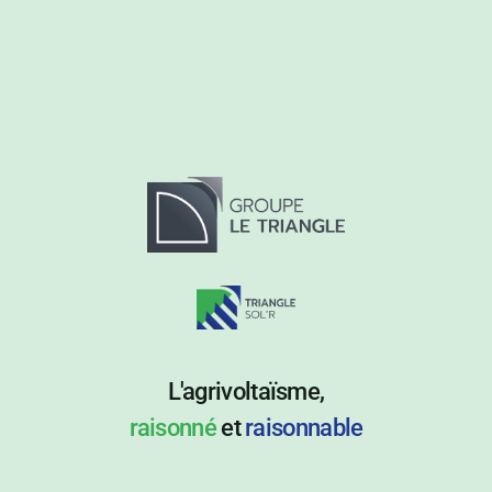
L'agrivoltaïsme,
raisonné
et
raisonnable